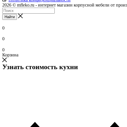
2026 © mfleko.ru - интернет магазин корпусной мебели от прои
Найти
0
0
0
Корзина
Узнать стоимость кухни